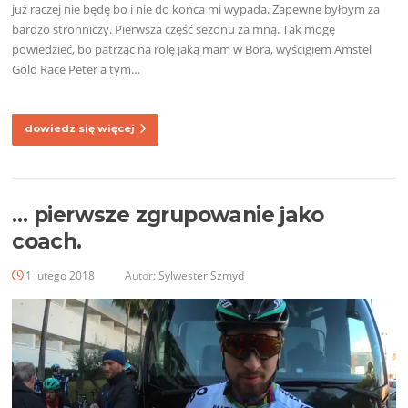
już raczej nie będę bo i nie do końca mi wypada. Zapewne byłbym za
bardzo stronniczy. Pierwsza część sezonu za mną. Tak mogę
powiedzieć, bo patrząc na rolę jaką mam w Bora, wyścigiem Amstel
Gold Race Peter a tym…
dowiedz się więcej
… pierwsze zgrupowanie jako
coach.
1 lutego 2018
Autor:
Sylwester Szmyd