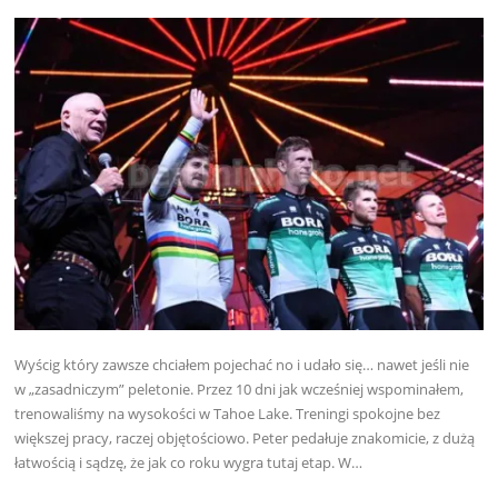
Wyścig który zawsze chciałem pojechać no i udało się… nawet jeśli nie
w „zasadniczym” peletonie. Przez 10 dni jak wcześniej wspominałem,
trenowaliśmy na wysokości w Tahoe Lake. Treningi spokojne bez
większej pracy, raczej objętościowo. Peter pedałuje znakomicie, z dużą
łatwością i sądzę, że jak co roku wygra tutaj etap. W…