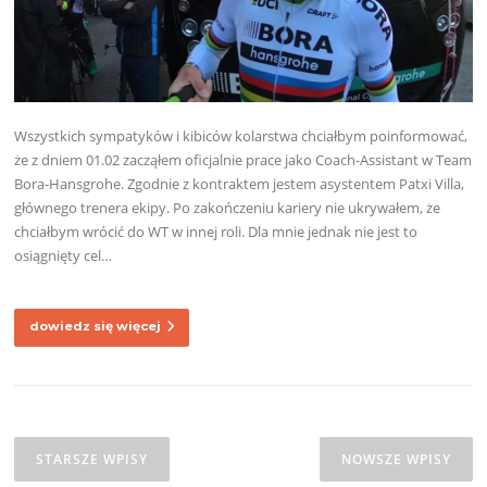
Wszystkich sympatyków i kibiców kolarstwa chciałbym poinformować,
że z dniem 01.02 zacząłem oficjalnie prace jako Coach-Assistant w Team
Bora-Hansgrohe. Zgodnie z kontraktem jestem asystentem Patxi Villa,
głównego trenera ekipy. Po zakończeniu kariery nie ukrywałem, że
chciałbym wrócić do WT w innej roli. Dla mnie jednak nie jest to
osiągnięty cel…
dowiedz się więcej
Nawigacja
po
STARSZE WPISY
NOWSZE WPISY
wpisach