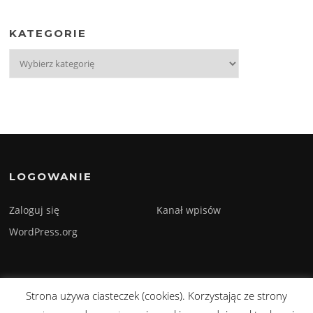
KATEGORIE
Kategorie
LOGOWANIE
Zaloguj się
Kanał wpisów
WordPress.org
Strona używa ciasteczek (cookies). Korzystając ze strony
Prawa autorskie © 2026 Sylwester Szmyd. Wszelkie prawa zastrzeżone.