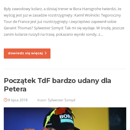
Były zawodowy kolarz, a dzisiaj trener w Bora Hansgrohe twierdzi, że
wyścig jest już w zasadzie rozstrzygnięty. Kamil Wolnicki: Tegoroczny
Tour de France jest już rozstrzygnięty i zwycięstwo zapewnił sobie
Geraint Thomas? Sylwester Szmyd: Tak mi się wydaje. W środę, jeszcze
zanim kolarze ruszyli na trasę, pokazano wyniki sondy, z…
dowiedz się więcej
Początek TdF bardzo udany dla
Petera
8 lipca 2018
Autor:
Sylwester Szmyd