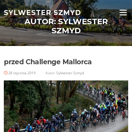
Przejdź
do
SYLWESTER SZMYD
Menu
treści
AUTOR:
SYLWESTER
SZMYD
przed Challenge Mallorca
28 stycznia 2019
Autor:
Sylwester Szmyd