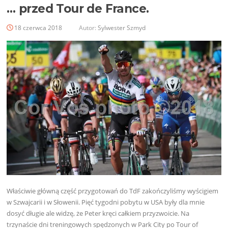
… przed Tour de France.
18 czerwca 2018
Autor:
Sylwester Szmyd
Właściwie główną część przygotowań do TdF zakończyliśmy wyścigiem
w Szwajcarii i w Słowenii. Pięć tygodni pobytu w USA były dla mnie
dosyć długie ale widzę, że Peter kręci całkiem przyzwoicie. Na
trzynaście dni treningowych spędzonych w Park City po Tour of