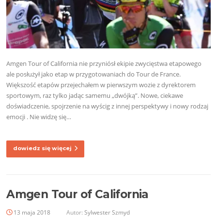
Amgen Tour of California nie przyniósł ekipie zwycięstwa etapowego
ale posłużył jako etap w przygotowaniach do Tour de France.
Większość etapów przejechałem w pierwszym wozie z dyrektorem
sportowym, raz tylko jadąc samemu „dwójką”. Nowe, ciekawe
doświadczenie, spojrzenie na wyścig z innej perspektywy i nowy rodzaj
emocji . Nie widzę się…
dowiedz się więcej
Amgen Tour of California
13 maja 2018
Autor:
Sylwester Szmyd