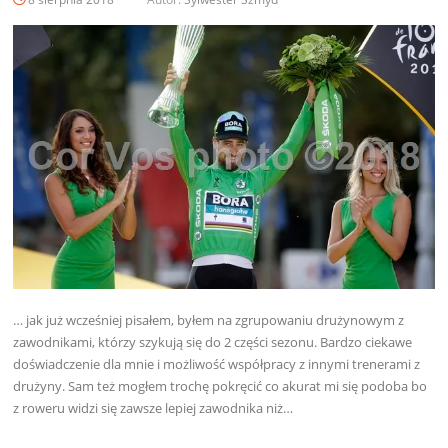
… jak już wcześniej pisałem, byłem na zgrupowaniu drużynowym z
zawodnikami, którzy szykują się do 2 części sezonu. Bardzo ciekawe
doświadczenie dla mnie i możliwość współpracy z innymi trenerami z
drużyny. Sam też mogłem trochę pokręcić co akurat mi się podoba bo
z roweru widzi się zawsze lepiej zawodnika niż…