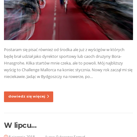
Postaram się pisać również od środka ale już z wyścigów w których
będę brał udział jako dyrektor sportowy lub caoch drużyny Bora-
Hnasgrohe. Kilka startów mnie czeka, ale to powoli. Mój najbliższy
wyścig to Challenge Mallorca na koniec stycznia. Nowy rok zaczął mi się
nieciekawie. Jadąc w Bydgoszczy na rowerze, po…
dowiedz się więcej
W lipcu…
8 sierpnia 2018
Autor:
Sylwester Szmyd