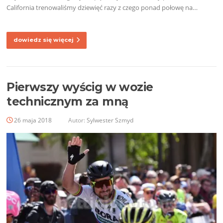
California trenowaliśmy dziewięć razy z czego ponad połowę na…
dowiedz się więcej
Pierwszy wyścig w wozie
technicznym za mną
26 maja 2018
Autor:
Sylwester Szmyd