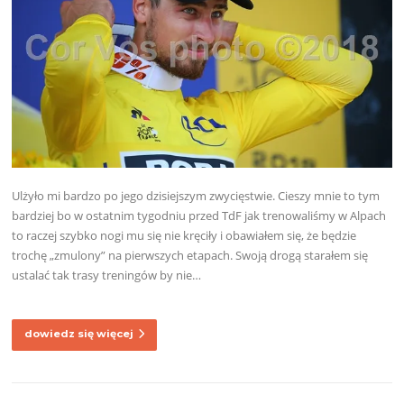
Ulżyło mi bardzo po jego dzisiejszym zwycięstwie. Cieszy mnie to tym
bardziej bo w ostatnim tygodniu przed TdF jak trenowaliśmy w Alpach
to raczej szybko nogi mu się nie kręciły i obawiałem się, że będzie
trochę „zmulony” na pierwszych etapach. Swoją drogą starałem się
ustalać tak trasy treningów by nie…
dowiedz się więcej