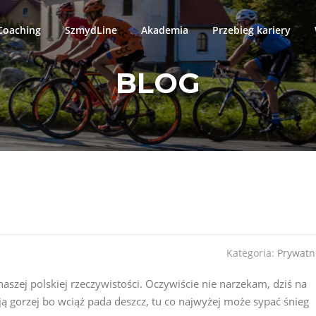
oaching
SzmydLine
Akademia
Przebieg kariery
BLOG
Kategoria:
Prywatn
szej polskiej rzeczywistości. Oczywiście nie narzekam, dziś na
ają gorzej bo wciąż pada deszcz, tu co najwyżej może sypać śnieg