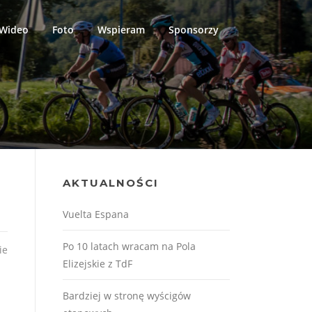
Wideo
Foto
Wspieram
Sponsorzy
AKTUALNOŚCI
Vuelta Espana
Po 10 latach wracam na Pola
ie
Elizejskie z TdF
Bardziej w stronę wyścigów