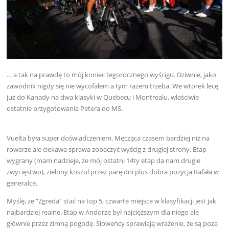
… a tak na prawdę to mój koniec tegorocznego wyścigu. Dziwnie, jako
zawodnik nigdy się nie wycofałem a tym razem trzeba. We wtorek lecę
już do Kanady na dwa klasyki w Quebecu i Montrealu, właściwie
ostatnie przygotowania Petera do MS.
Vuelta była super doświadczeniem. Męcząca czasem bardziej niż na
rowerze ale ciekawa sprawa zobaczyć wyścig z drugiej strony. Etap
wygrany (mam nadzieje, że mój ostatni 14ty etap da nam drugie
zwycięstwo), zielony koszul przez parę dni plus dobra pozycja Rafała w
generalce.
Myślę, że “Zgreda” stać na top 5, czwarte miejsce w klasyfikacji jest jak
najbardziej realne. Etap w Andorze był najcięższym dla niego ale
głównie przez zimną pogodę. Słoweńcy sprawiają wrażenie, że są poza