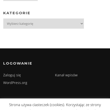
KATEGORIE
Kategorie
LOGOWANIE
Zaloguj się
Kanał wpisów
WordPress.org
Strona używa ciasteczek (cookies). Korzystając ze strony
Prawa autorskie © 2026 Sylwester Szmyd. Wszelkie prawa zastrzeżone.