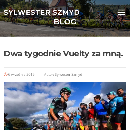
Przejdź
do
SYLWESTER SZMYD
Menu
treści
BLOG
Dwa tygodnie Vuelty za mną.
6 września 2019
Autor:
Sylwester Szmyd