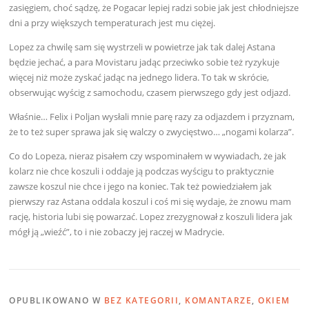
zasięgiem, choć sądzę, że Pogacar lepiej radzi sobie jak jest chłodniejsze
dni a przy większych temperaturach jest mu ciężej.
Lopez za chwilę sam się wystrzeli w powietrze jak tak dalej Astana
będzie jechać, a para Movistaru jadąc przeciwko sobie też ryzykuje
więcej niż może zyskać jadąc na jednego lidera. To tak w skrócie,
obserwując wyścig z samochodu, czasem pierwszego gdy jest odjazd.
Właśnie… Felix i Poljan wysłali mnie parę razy za odjazdem i przyznam,
że to też super sprawa jak się walczy o zwycięstwo… „nogami kolarza”.
Co do Lopeza, nieraz pisałem czy wspominałem w wywiadach, że jak
kolarz nie chce koszuli i oddaje ją podczas wyścigu to praktycznie
zawsze koszul nie chce i jego na koniec. Tak też powiedziałem jak
pierwszy raz Astana oddala koszul i coś mi się wydaje, że znowu mam
rację, historia lubi się powarzać. Lopez zrezygnował z koszuli lidera jak
mógł ją „wieźć”, to i nie zobaczy jej raczej w Madrycie.
OPUBLIKOWANO W
BEZ KATEGORII
,
KOMANTARZE
,
OKIEM