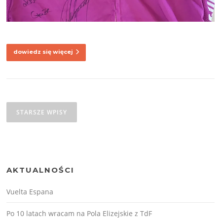
dowiedz się więcej
Nawigacja
po
STARSZE WPISY
wpisach
AKTUALNOŚCI
Vuelta Espana
Po 10 latach wracam na Pola Elizejskie z TdF