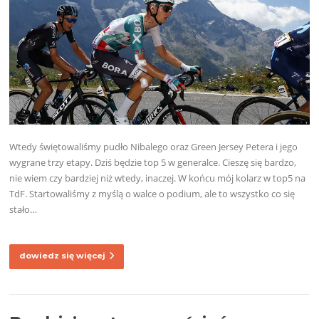
Wtedy świętowaliśmy pudło Nibalego oraz Green Jersey Petera i jego
wygrane trzy etapy. Dziś będzie top 5 w generalce. Cieszę się bardzo,
nie wiem czy bardziej niż wtedy, inaczej. W końcu mój kolarz w top5 na
TdF. Startowaliśmy z myślą o walce o podium, ale to wszystko co się
stało…
dowiedz się więcej