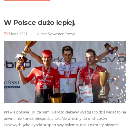
W Polsce dużo lepiej.
3 lipca 2021
Autor:
Sylwester Szmyd
Prawie połowa TdF za nami. Bardzo ciekawy wyścig i co dziś widać to na
pewno nie koniec niespodzianek. Ale wróćmy do mistrzostw
krajowych. Jako dyrektor sportowy byłem w Italii i niestety niewiele