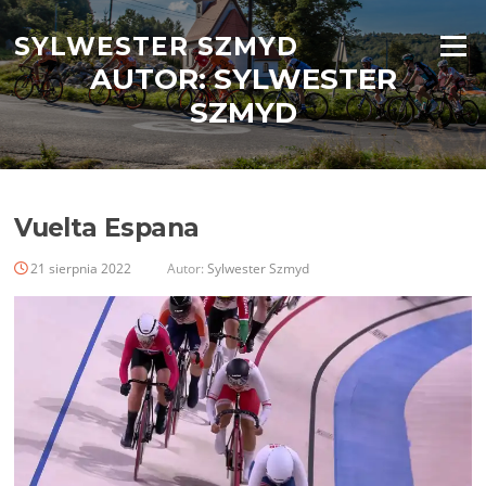
Przejdź
do
SYLWESTER SZMYD
Menu
treści
AUTOR:
SYLWESTER
SZMYD
Vuelta Espana
21 sierpnia 2022
Autor:
Sylwester Szmyd