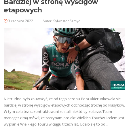
Bardziej w stronę wyścigów
etapowych
3 czerwca 2022
Autor:
Sylwester Szmyd
Nietrudno było zauważyć, że od tego sezonu Bora ukierunkowała się
bardziej w stronę wyścigów etapowych odchodząc trochę od klasyków.
W tym celu też zakontraktowani zostali niektórzy kolarze. Team
manager zimą mówił, że zaczynam projekt Wielkich Tourów i celem jest
wygranie Wielkiego Touru w ciągu trzech lat. Udało się to od…