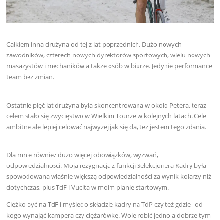
Całkiem inna drużyna od tej z lat poprzednich. Dużo nowych
zawodników, czterech nowych dyrektorów sportowych, wielu nowych
masażystów i mechaników a także osób w biurze. Jedynie performance
team bez zmian.
Ostatnie pięć lat drużyna była skoncentrowana w około Petera, teraz
celem stało się zwycięstwo w Wielkim Tourze w kolejnych latach. Cele
ambitne ale lepiej celować najwyżej jak się da, też jestem tego zdania.
Dla mnie również dużo więcej obowiązków, wyzwań,
odpowiedzialności. Moja rezygnacja z funkcji Selekcjonera Kadry była
spowodowana właśnie większą odpowiedzialności za wynik kolarzy niż
dotychczas, plus TdF i Vuelta w moim planie startowym.
Ciężko być na TdF i myśleć o składzie kadry na TdP czy też gdzie i od
kogo wynająć kampera czy ciężarówkę. Wole robić jedno a dobrze tym