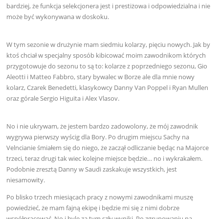
bardziej, że funkcja selekcjonera jest i prestiżowa i odpowiedzialna i nie
może być wykonywana w doskoku.
W tym sezonie w drużynie mam siedmiu kolarzy, pięciu nowych. Jak by
ktoś chciał w specjalny sposób kibicować moim zawodnikom których
przygotowuje do sezonu to są to: kolarze z poprzedniego sezonu, Gio
Aleotti i Matteo Fabbro, stary bywalec w Borze ale dla mnie nowy
kolarz, Czarek Benedetti, klasykowcy Danny Van Poppel i Ryan Mullen
oraz górale Sergio Higuita i Alex Vlasov.
No i nie ukrywam, że jestem bardzo zadowolony, że mój zawodnik
wygrywa pierwszy wyścig dla Bory. Po drugim miejscu Sachy na
Velncianie śmiałem się do niego, że zaczął odliczanie będąc na Majorce
trzeci, teraz drugi tak wiec kolejne miejsce będzie… no i wykrakałem.
Podobnie zresztą Danny w Saudi zaskakuje wszystkich, jest
niesamowity.
Po blisko trzech miesiącach pracy z nowymi zawodnikami muszę
powiedzieć, że mam fajną ekipę i będzie mi się z nimi dobrze
współpracować. No i byle za tym szły wyniki. Po zgrupowaniu na