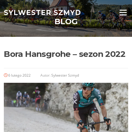
Przejdź
do
SYLWESTER SZMYD
Menu
treści
BLOG
Bora Hansgrohe – sezon 2022
6 lutego 2022
Autor:
Sylwester Szmyd