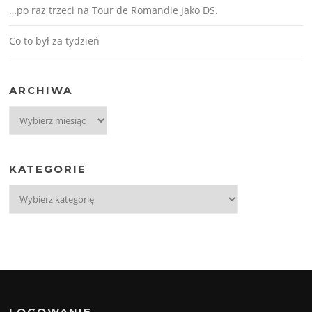
…po raz trzeci na Tour de Romandie jako DS.
Co to był za tydzień
ARCHIWA
Archiwa
KATEGORIE
Kategorie
LOGOWANIE