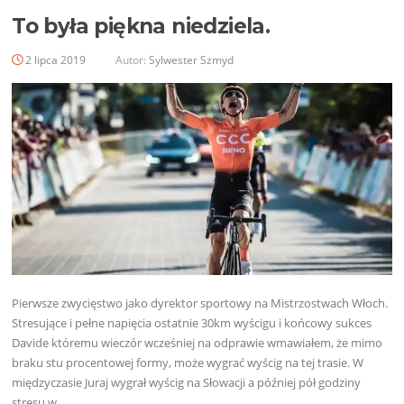
To była piękna niedziela.
2 lipca 2019
Autor:
Sylwester Szmyd
Pierwsze zwycięstwo jako dyrektor sportowy na Mistrzostwach Włoch.
Stresujące i pełne napięcia ostatnie 30km wyścigu i końcowy sukces
Davide któremu wieczór wcześniej na odprawie wmawiałem, że mimo
braku stu procentowej formy, może wygrać wyścig na tej trasie. W
międzyczasie Juraj wygrał wyścig na Słowacji a później pół godziny
stresu w…