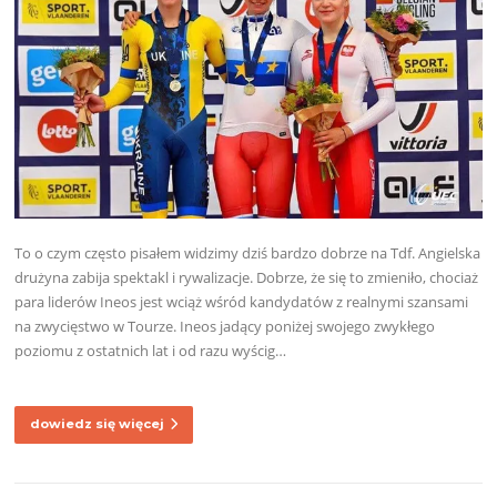
To o czym często pisałem widzimy dziś bardzo dobrze na Tdf. Angielska
drużyna zabija spektakl i rywalizacje. Dobrze, że się to zmieniło, chociaż
para liderów Ineos jest wciąż wśród kandydatów z realnymi szansami
na zwycięstwo w Tourze. Ineos jadący poniżej swojego zwykłego
poziomu z ostatnich lat i od razu wyścig…
dowiedz się więcej