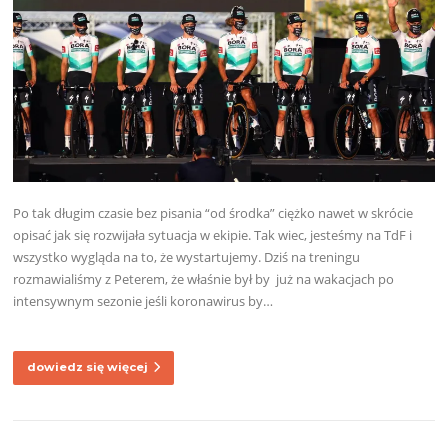
Po tak długim czasie bez pisania “od środka” ciężko nawet w skrócie
opisać jak się rozwijała sytuacja w ekipie. Tak wiec, jesteśmy na TdF i
wszystko wygląda na to, że wystartujemy. Dziś na treningu
rozmawialiśmy z Peterem, że właśnie był by już na wakacjach po
intensywnym sezonie jeśli koronawirus by…
dowiedz się więcej