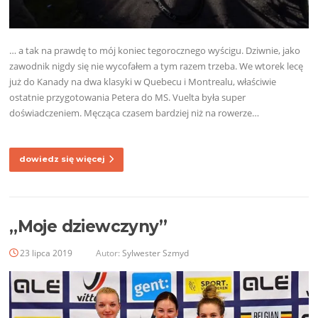
… a tak na prawdę to mój koniec tegorocznego wyścigu. Dziwnie, jako
zawodnik nigdy się nie wycofałem a tym razem trzeba. We wtorek lecę
już do Kanady na dwa klasyki w Quebecu i Montrealu, właściwie
ostatnie przygotowania Petera do MS. Vuelta była super
doświadczeniem. Męcząca czasem bardziej niż na rowerze…
dowiedz się więcej
„Moje dziewczyny”
23 lipca 2019
Autor:
Sylwester Szmyd