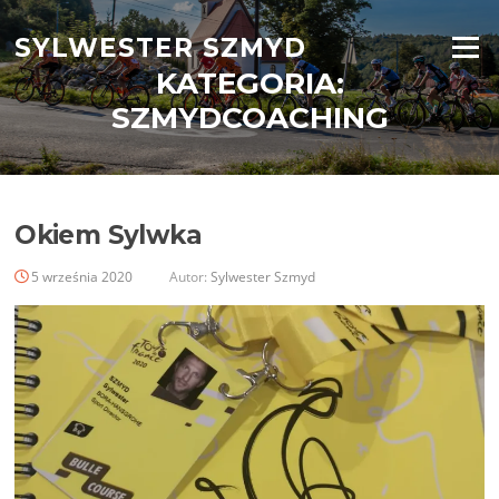
Przejdź
do
SYLWESTER SZMYD
Menu
treści
KATEGORIA:
SZMYDCOACHING
Okiem Sylwka
5 września 2020
Autor:
Sylwester Szmyd