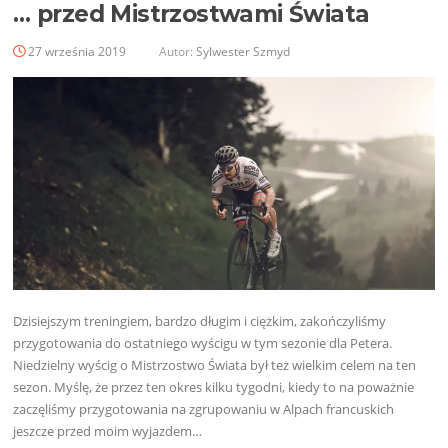
… przed Mistrzostwami Świata
27 września 2019
Autor:
Sylwester Szmyd
Dzisiejszym treningiem, bardzo długim i ciężkim, zakończyliśmy
przygotowania do ostatniego wyścigu w tym sezonie dla Petera.
Niedzielny wyścig o Mistrzostwo Świata był też wielkim celem na ten
sezon. Myślę, że przez ten okres kilku tygodni, kiedy to na poważnie
zaczęliśmy przygotowania na zgrupowaniu w Alpach francuskich
jeszcze przed moim wyjazdem…