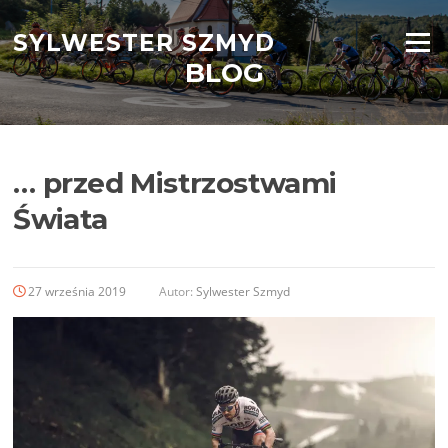
Przejdź
do
SYLWESTER SZMYD
Menu
treści
BLOG
… przed Mistrzostwami
Świata
27 września 2019
Autor:
Sylwester Szmyd