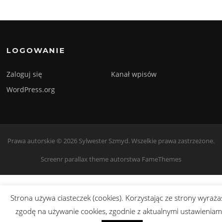
LOGOWANIE
Zaloguj się
Kanał wpisów
WordPress.org
Prawa autorskie © 2026 Sylwester Szmyd. Wszelkie prawa zastrzeżone.
Screenr parallax theme
autorstwa FameThemes
Strona używa ciasteczek (cookies). Korzystając ze strony wyraża
zgodę na używanie cookies, zgodnie z aktualnymi ustawieniam