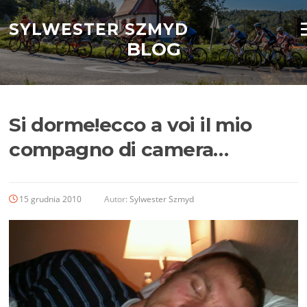
Przejdź
do
SYLWESTER SZMYD
M
treści
BLOG
Si dorme!ecco a voi il mio
compagno di camera…
15 grudnia 2010
Autor:
Sylwester Szmyd