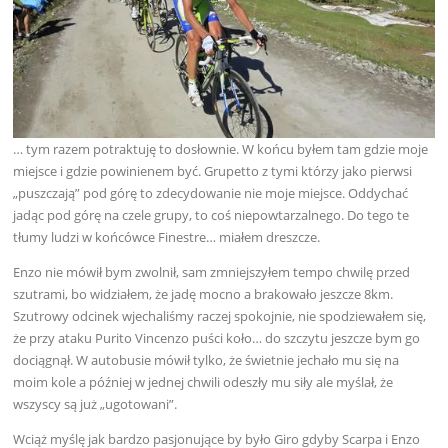
… tym razem potraktuję to dosłownie. W końcu byłem tam gdzie moje
miejsce i gdzie powinienem być. Grupetto z tymi którzy jako pierwsi
„puszczają” pod górę to zdecydowanie nie moje miejsce. Oddychać
jadąc pod górę na czele grupy, to coś niepowtarzalnego. Do tego te
tłumy ludzi w końcówce Finestre… miałem dreszcze.
Enzo nie mówił bym zwolnił, sam zmniejszyłem tempo chwilę przed
szutrami, bo widziałem, że jadę mocno a brakowało jeszcze 8km.
Szutrowy odcinek wjechaliśmy raczej spokojnie, nie spodziewałem się,
że przy ataku Purito Vincenzo puści koło… do szczytu jeszcze bym go
dociągnął. W autobusie mówił tylko, że świetnie jechało mu się na
moim kole a później w jednej chwili odeszły mu siły ale myślał, że
wszyscy są już „ugotowani”.
Wciąż myślę jak bardzo pasjonujące by było Giro gdyby Scarpa i Enzo