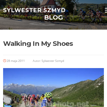
Przejdź
do
SYLWESTER SZMYD
M
treści
BLOG
Walking In My Shoes
28 maja 2011
Autor:
Sylwester Szmyd