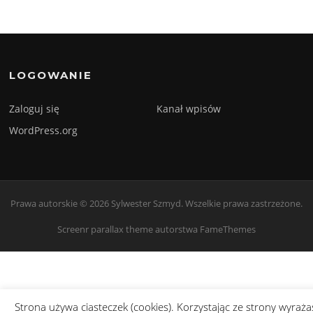
LOGOWANIE
Zaloguj się
Kanał wpisów
WordPress.org
Prawa autorskie © 2026 Sylwester Szmyd. Wszelkie prawa zastrzeżone.
Screenr parallax theme
autorstwa FameThemes
Strona używa ciasteczek (cookies). Korzystając ze strony wyraża