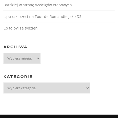
Bardziej w stronę wyścigów etapowych
…po raz trzeci na Tour de Romandie jako DS.
Co to był za tydzień
ARCHIWA
Archiwa
KATEGORIE
Kategorie