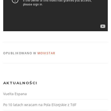
OPUBLIKOWANO W
MOVISTAR
AKTUALNOŚCI
Vuelta Espana
Po 10 latach wracam na Pola Elizejskie z TdF