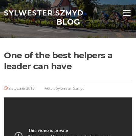
Przejdź
do
SYLWESTER SZMYD
Menu
treści
BLOG
One of the best helpers a
leader can have
2 stycznia 2013
Autor:
Sylwester Szmyd