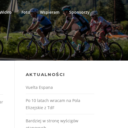
Wideo
Foto
Wspieram
Sponsorzy
AKTUALNOŚCI
Vuelta Espana
Po 10 latach wracam na Pola
ar
Elizejskie z TdF
Bardziej w stronę wyścigów
etapowych