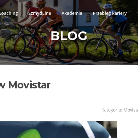
oaching
SzmydLine
Akademia
Przebieg kariery
BLOG
 Movistar
Kategoria:
Movist