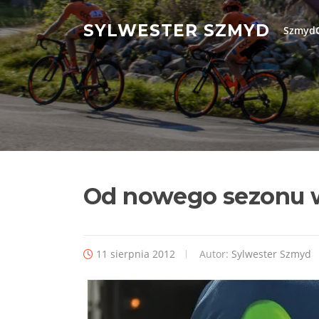
Przejdź
do
SYLWESTER SZMYD
SzmydC
treści
Od nowego sezonu w
11 sierpnia 2012
Autor:
Sylwester Szmyd