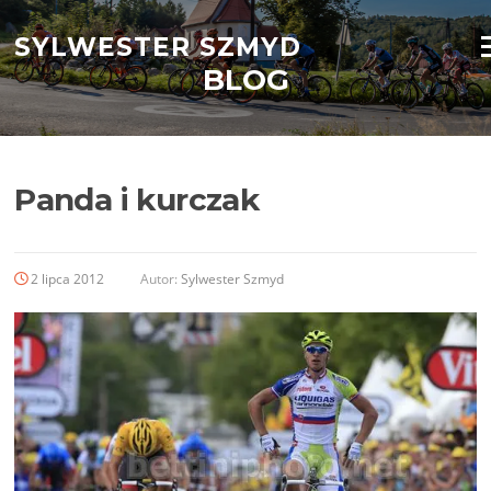
Przejdź
do
SYLWESTER SZMYD
M
treści
BLOG
Panda i kurczak
2 lipca 2012
Autor:
Sylwester Szmyd