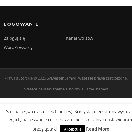
LOGOWANIE
Zaloguj się
Kanał wpisów
WordPress.org
Prawa autorskie © 2026 Sylwester Szmyd. Wszelkie prawa zastrzeżone.
Screenr parallax theme
autorstwa FameThemes
Strona używa ciasteczek (cookies). Korzystając ze strony wyraża
zgodę na używanie cookies, zgodnie z aktualnymi ustawieniam
przeglądarki.
Read More
Akceptuję