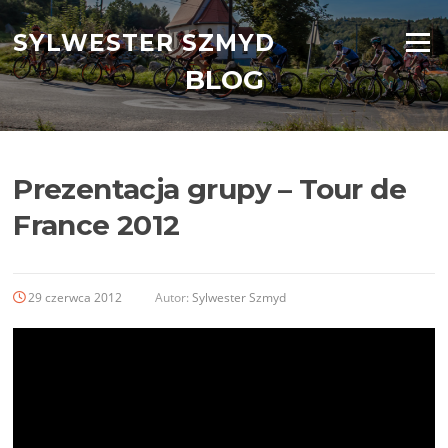
Przejdź
do
SYLWESTER SZMYD
Menu
treści
BLOG
Prezentacja grupy – Tour de
France 2012
29 czerwca 2012
Autor:
Sylwester Szmyd