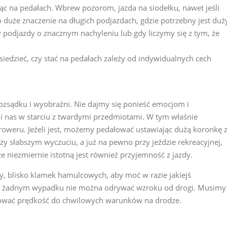
jąc na pedałach. Wbrew pozorom, jazda na siodełku, nawet jeśli
o duże znaczenie na długich podjazdach, gdzie potrzebny jest duż
my podjazdy o znacznym nachyleniu lub gdy liczymy się z tym, że
iedzieć, czy stać na pedałach zależy od indywidualnych cech
ozsądku i wyobraźni. Nie dajmy się ponieść emocjom i
ni nas w starciu z twardymi przedmiotami. W tym właśnie
oweru. Jeżeli jest, możemy pedałować ustawiając dużą koronkę 
rzy słabszym wyczuciu, a już na pewno przy jeździe rekreacyjnej,
 że niezmiernie istotną jest również przyjemność z jazdy.
y, blisko klamek hamulcowych, aby moć w razie jakiejś
W żadnym wypadku nie można odrywać wzroku od drogi. Musimy
osować prędkość do chwilowych warunków na drodze.