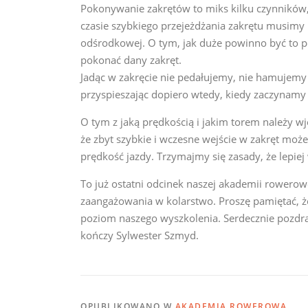
Pokonywanie zakrętów to miks kilku czynników,
czasie szybkiego przejeżdżania zakrętu musimy p
odśrodkowej. O tym, jak duże powinno być to p
pokonać dany zakręt.
Jadąc w zakręcie nie pedałujemy, nie hamujemy 
przyspieszając dopiero wtedy, kiedy zaczynamy 
O tym z jaką prędkością i jakim torem należy 
że zbyt szybkie i wczesne wejście w zakręt moż
prędkość jazdy. Trzymajmy się zasady, że lepiej 
To już ostatni odcinek naszej akademii rowero
zaangażowania w kolarstwo. Proszę pamiętać, że
poziom naszego wyszkolenia. Serdecznie pozdr
kończy Sylwester Szmyd.
OPUBLIKOWANO W
AKADEMIA ROWEROWA