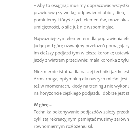
– Aby to osiągnąć musimy dopracować wszystki
prawidłową sylwetkę, odpowiedni ubiór, dietę i
pominiemy któryś z tych elementów, może okaza
umiejętności, o sile już nie wspominając.
Najważniejszym elementem dla poprawienia efek
Jadąc pod górę używajmy przełożeń pomagający
im cięższy podjazd tym większą koronkę ustawia
jazdy z wiatrem przeciwnie: mała koronka z tyłu
Niezmiernie istotna dla naszej techniki jazdy 
Armstronga, optymalną dla naszych mięśni jest
też w momentach, kiedy na treningu nie wykon
na horyzoncie ciężkiego podjazdu, dobrze jest 
W górę…
Technika pokonywanie podjazdów zależy przed
cyklistą rekreacyjnym pamiętać musimy zarówno
równomiernym rozłożeniu sił.