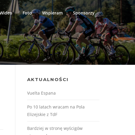
Wideo
Foto
Wspieram
Sponsorzy
AKTUALNOŚCI
Vuelta Espana
Po 10 latach wracam na Pola
Elizejskie z TdF
Bardziej w stronę wyścigów