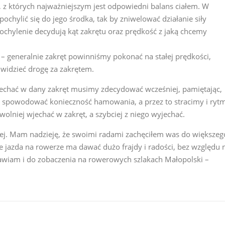
 z których najważniejszym jest odpowiedni balans ciałem. W
ochylić się do jego środka, tak by zniwelować działanie siły
ochylenie decydują kąt zakrętu oraz prędkość z jaką chcemy
– generalnie zakręt powinniśmy pokonać na stałej prędkości,
widzieć drogę za zakrętem.
wjechać w dany zakręt musimy zdecydować wcześniej, pamiętając,
e spowodować konieczność hamowania, a przez to stracimy i rytm
wolniej wjechać w zakręt, a szybciej z niego wyjechać.
wej. Mam nadzieję, że swoimi radami zachęciłem was do większeg
 jazda na rowerze ma dawać dużo frajdy i radości, bez względu 
awiam i do zobaczenia na rowerowych szlakach Małopolski –