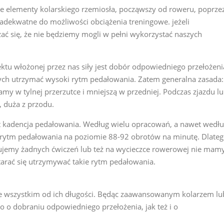
e elementy kolarskiego rzemiosła, począwszy od roweru, poprze
 adekwatne do możliwości obciążenia treningowe. jeżeli
ć się, że nie będziemy mogli w pełni wykorzystać naszych
tu włożonej przez nas siły jest dobór odpowiedniego przełożeni
ch utrzymać wysoki rytm pedałowania. Zatem generalna zasada:
my w tylnej przerzutce i mniejszą w przedniej. Podczas zjazdu l
, duża z przodu.
jest kadencja pedałowania. Według wielu opracowań, a nawet wedł
 rytm pedałowania na poziomie 88-92 obrotów na minutę. Dlate
ujemy żadnych ćwiczeń lub też na wycieczce rowerowej nie mam
starać się utrzymywać takie rytm pedałowania.
e wszystkim od ich długości. Będąc zaawansowanym kolarzem lu
 o dobraniu odpowiedniego przełożenia, jak też i o