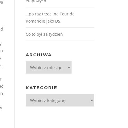
etapowych
wa
…po raz trzeci na Tour de
Romandie jako DS.
ed
Co to był za tydzień
y
im
ARCHIWA
y
Archiwa
zą
r
ać
KATEGORIE
hn
Kategorie
dy