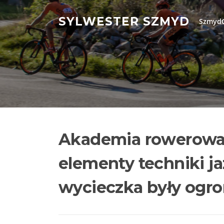
Przejdź
do
SYLWESTER SZMYD
SzmydC
treści
Akademia rowerowa 
elementy techniki ja
wycieczka były ogr