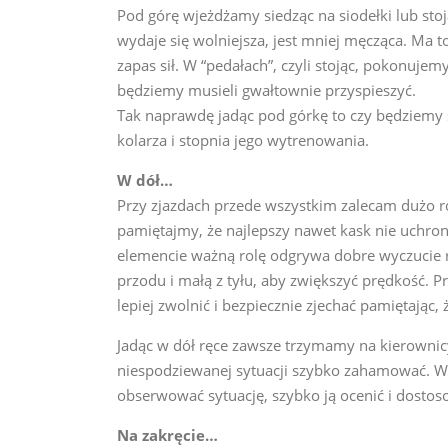
Pod górę wjeżdżamy siedząc na siodełki lub sto
wydaje się wolniejsza, jest mniej męcząca. Ma t
zapas sił. W “pedałach”, czyli stojąc, pokonuje
będziemy musieli gwałtownie przyspieszyć.
Tak naprawdę jadąc pod górkę to czy będziemy s
kolarza i stopnia jego wytrenowania.
W dół…
Przy zjazdach przede wszystkim zalecam dużo r
pamiętajmy, że najlepszy nawet kask nie uchro
elemencie ważną rolę odgrywa dobre wyczucie r
przodu i małą z tyłu, aby zwiększyć prędkość. P
lepiej zwolnić i bezpiecznie zjechać pamiętając,
Jadąc w dół ręce zawsze trzymamy na kierownic
niespodziewanej sytuacji szybko zahamować. 
obserwować sytuację, szybko ją ocenić i dost
Na zakręcie…