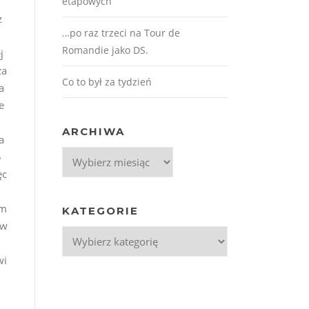
etapowych
z
…po raz trzeci na Tour de
Romandie jako DS.
j
ża
Co to był za tydzień
a
e
ARCHIWA
a
Archiwa
5
ęc
om
KATEGORIE
ów
Kategorie
i