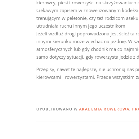
kierowcy, piesi i rowerzyści na skrzyżowaniach 
Ciekawym zapisem w znowelizowanym kodeksie je
trenującym w peletonie, czy też rodzicom asekur
utrudniała ruchu innym jego uczestnikom.
Jeżeli wzdłuż drogi poprowadzona jest ścieżka 
innymi kierunku może wjechać na jezdnię. W sz
atmosferycznych lub gdy chodnik ma co najmnie
samo dotyczy sytuacji, gdy rowerzysta jedzie z d
Przepisy, nawet te najlepsze, nie uchronią nas
kierowcami i rowerzystami. Przede wszystkim z
OPUBLIKOWANO W
AKADEMIA ROWEROWA
,
PR