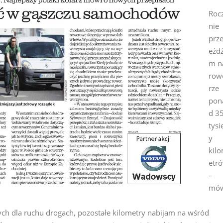
Roc
nie
prze
eżd
m n
row
rze
pon
d 3
tysi
y
kil
etr
–
mów
ch dla ruchu drogach, pozostałe kilometry nabijam na wśród