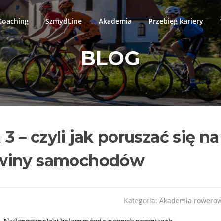
oaching
SzmydLine
Akademia
Przebieg kariery
BLOG
– czyli jak poruszać się na
twiny samochodów
Kategoria:
Akademia rowero