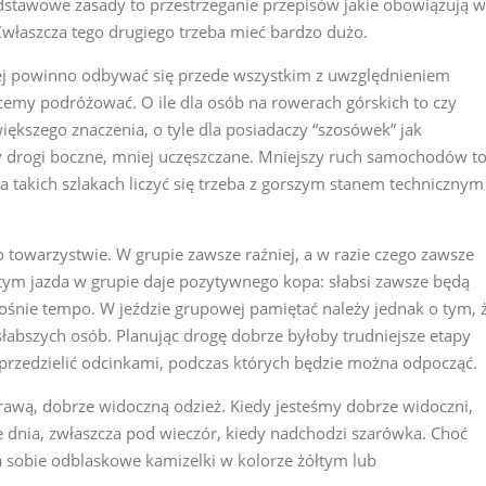
stawowe zasady to przestrzeganie przepisów jakie obowiązują w
właszcza tego drugiego trzeba mieć bardzo dużo.
ej powinno odbywać się przede wszystkim z uwzględnieniem
hcemy podróżować. O ile dla osób na rowerach górskich to czy
iększego znaczenia, o tyle dla posiadaczy “szosówek” jak
y drogi boczne, mniej uczęszczane. Mniejszy ruch samochodów t
a takich szlakach liczyć się trzeba z gorszym stanem technicznym
o towarzystwie. W grupie zawsze raźniej, a w razie czego zawsze
tym jazda w grupie daje pozytywnego kopa: słabsi zawsze będą
rośnie tempo. W jeździe grupowej pamiętać należy jednak o tym, 
łabszych osób. Planując drogę dobrze byłoby trudniejsze etapy
 przedzielić odcinkami, podczas których będzie można odpocząć.
rawą, dobrze widoczną odzież. Kiedy jesteśmy dobrze widoczni,
ze dnia, zwłaszcza pod wieczór, kiedy nadchodzi szarówka. Choć
a sobie odblaskowe kamizelki w kolorze żółtym lub