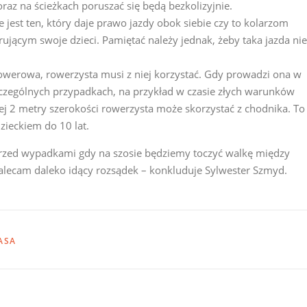
oraz na ścieżkach poruszać się będą bezkolizyjnie.
st ten, który daje prawo jazdy obok siebie czy to kolarzom
ującym swoje dzieci. Pamiętać należy jednak, żeby taka jazda nie
rowerowa, rowerzysta musi z niej korzystać. Gdy prowadzi ona w
czególnych przypadkach, na przykład w czasie złych warunków
j 2 metry szerokości rowerzysta może skorzystać z chodnika. To
zieckiem do 10 lat.
 przed wypadkami gdy na szosie będziemy toczyć walkę między
alecam daleko idący rozsądek – konkluduje Sylwester Szmyd.
ASA