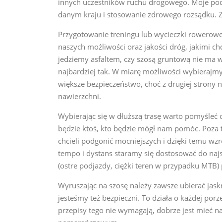
innych uczestników ruchu drogowego. Moje pod
danym kraju i stosowanie zdrowego rozsądku. Z
Przygotowanie treningu lub wycieczki rowerow
naszych możliwości oraz jakości dróg, jakimi c
jedziemy asfaltem, czy szosą gruntową nie ma w
najbardziej tak. W miarę możliwości wybierajm
większe bezpieczeństwo, choć z drugiej strony n
nawierzchni.
Wybierając się w dłuższą trasę warto pomyśleć 
będzie ktoś, kto będzie mógł nam pomóc. Poza 
chcieli podgonić mocniejszych i dzięki temu wz
tempo i dystans staramy się dostosować do najs
(ostre podjazdy, ciężki teren w przypadku MTB)
Wyruszając na szosę należy zawsze ubierać jask
jesteśmy też bezpieczni. To działa o każdej por
przepisy tego nie wymagają, dobrze jest mieć n