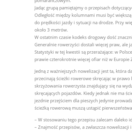
pomarańczowym.
Jadąc grupą pamiętajmy o przepisach dotycząc
Odległość między kolumnami musi być większą
do prędkości jazdy i sytuacji na drodze. Przy 
około 3 metrów.
W ostatnim czasie kodeks drogowy dość znaczn
Generalnie rowerzyści dostali więcej praw, ale
Statystyki w tej kwestii są przerażające: w Pol
prawie czterokrotnie więcej ofiar niż w Europie 
Jedną z ważniejszych nowelizacji jest ta, któr
przecinają ścieżki rowerowe skręcając w prawo 
skrzyżowania rowerzysta znajdujący się na wydz
skręcających pojazdów. Kiedy jednak nie ma ści
jezdnie przejściem dla pieszych jedynie prowad
ścieżką rowerową muszą ustąpić pierwszeństw
– W stosowaniu tego przepisu zalecam daleko i
– Znajmość przepisów, a zwłaszcza nowelizacji i