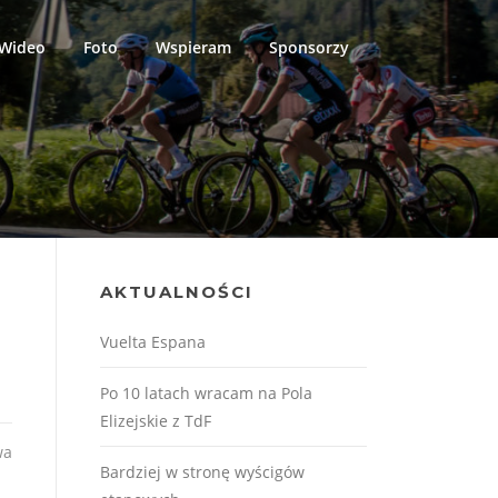
Wideo
Foto
Wspieram
Sponsorzy
AKTUALNOŚCI
Vuelta Espana
Po 10 latach wracam na Pola
Elizejskie z TdF
wa
Bardziej w stronę wyścigów