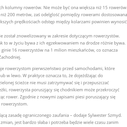
ych kolumny rowerów. Nie może być ona większa niż 15 rowerów
 niż 200 metrów, zaś odelglość pomiędzy rowerami dostosowan
większych prędkościach odstęp między kolarzami powinien wynosić
ie został znowelizowany w zakresie dotyczącym rowerzystów.
 jak to w życiu bywa z ich egzekwowaniem na drodze różnie bywa.
sce ginie 16 rowerzystów na 1 milion mieszkańców, co oznacza
Zachodniej.
a daje rowerzystom pierwszeństwo przed samochodami, które
lub w lewo. W praktyce oznacza to, że dojeżdżając do
ielonej ścieżce nie musi zatrzymywać się i przepuszczać
eżki, rowerzysta poruszjący się chodnikiem może przekroczyć
ząc rower. Zgodnie z nowymi zapisami piesi poruszający się
a rowerzystom.
dącą zasadę ograniczonego zaufania – dodaje Sylwester Szmyd.
 zmian, jest bardzo słaba i potrzeba będzie wiele czasu zanim