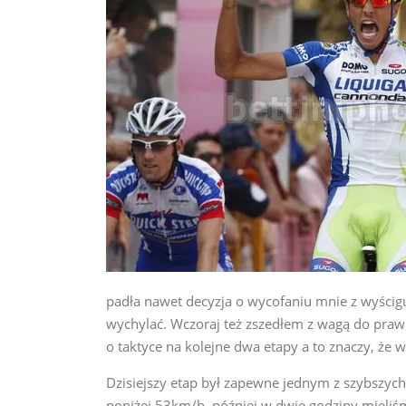
padła nawet decyzja o wycofaniu mnie z wyścig
wychylać. Wczoraj też zszedłem z wagą do prawi
o taktyce na kolejne dwa etapy a to znaczy, że
Dzisiejszy etap był zapewne jednym z szybszyc
poniżej 53km/h, później w dwie godziny mieli