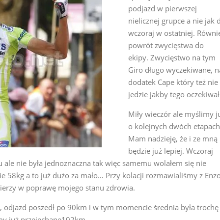
podjazd w pierwszej
nielicznej grupce a nie jak 
wczoraj w ostatniej. Równi
powrót zwycięstwa do
ekipy. Zwycięstwo na tym
Giro długo wyczekiwane, n
dodatek Cape który też nie
jedzie jakby tego oczekiwał
Miły wieczór ale myślimy j
o kolejnych dwóch etapach
Mam nadzieję, że i ze mną
będzie już lepiej. Wczoraj
u ale nie była jednoznaczna tak więc samemu wolałem się nie
e 58kg a to już dużo za mało… Przy kolacji rozmawialiśmy z Enz
 wierzy w poprawę mojego stanu zdrowia.
h, odjazd poszedł po 90km i w tym momencie średnia była trochę
śmy już przejechane102km.