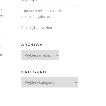
do
…po raz trzeci na Tour de
eż
Romandie jako DS.
Co to był za tydzień
a
ARCHIWA
.
Archiwa
uż
.
KATEGORIE
Kategorie
o