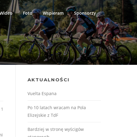
Wideo
Foto
Wspieram
Sponsorzy
AKTUALNOŚCI
Vuelta Espana
Po 10 latach wracam na Pola
11
Elizejskie z TdF
Bardziej w stronę wyścigów
ni
etapowych