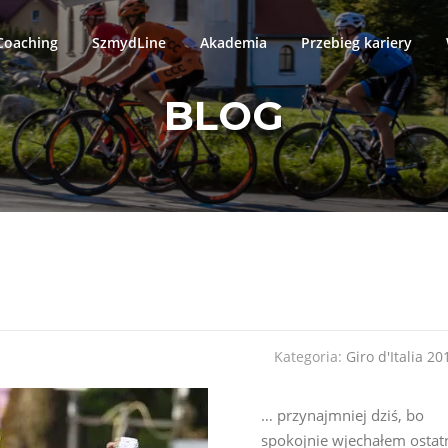
oaching
SzmydLine
Akademia
Przebieg kariery
BLOG
Kategoria:
Giro d'Italia 20
… przynajmniej dziś, bo
spokojnie wjechałem ostat