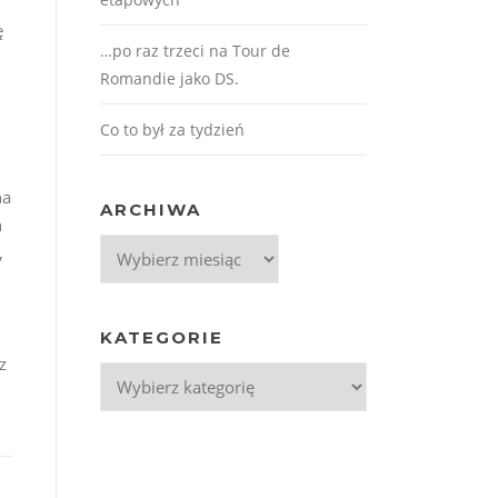
ę
…po raz trzeci na Tour de
Romandie jako DS.
Co to był za tydzień
na
ARCHIWA
h
Archiwa
,
KATEGORIE
z
Kategorie