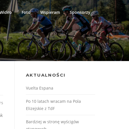
Wideo
Foto
Wspieram
Sponsorzy
AKTUALNOŚCI
Vuelta Espana
Po 10 latach wracam na Pola
rs
Elizejskie z TdF
ak
Bardziej w stronę wyścigów
etapowych