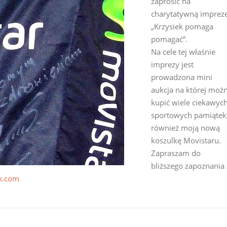
zaprosić na
charytatywną imprez
„Krzysiek pomaga
pomagać”.
Na cele tej właśnie
imprezy jest
prowadzona mini
aukcja na której moż
kupić wiele ciekawyc
sportowych pamiątek
również moją nową
koszulkę Movistaru.
Zapraszam do
bliższego zapoznania 
k.com