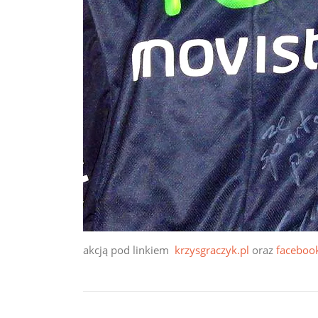
akcją pod linkiem
krzysgraczyk.pl
oraz
faceboo