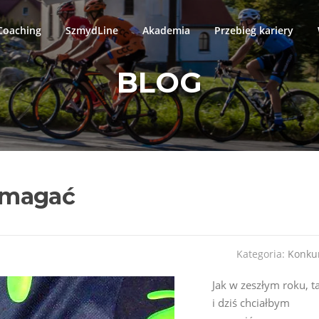
oaching
SzmydLine
Akademia
Przebieg kariery
BLOG
omagać
Kategoria:
Konku
Jak w zeszłym roku, t
i dziś chciałbym