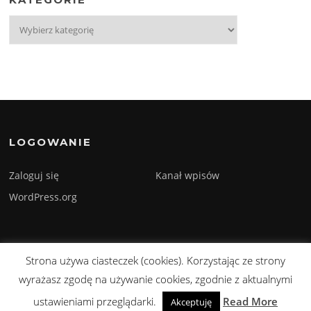
Kategorie
LOGOWANIE
Zaloguj się
Kanał wpisów
WordPress.org
Strona używa ciasteczek (cookies). Korzystając ze strony
Prawa autorskie © 2026 Sylwester Szmyd. Wszelkie prawa zastrzeżone.
wyrażasz zgodę na używanie cookies, zgodnie z aktualnymi
Screenr parallax theme
autorstwa FameThemes
ustawieniami przeglądarki.
Read More
Akceptuję