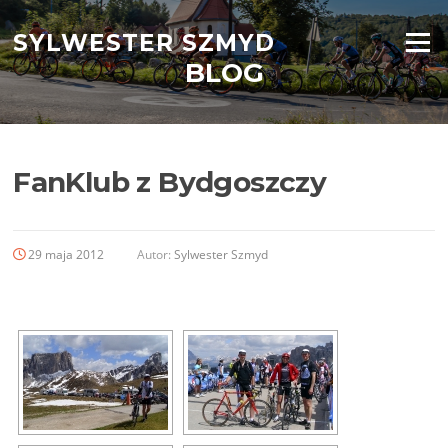
Przejdź
do
SYLWESTER SZMYD
Menu
treści
BLOG
FanKlub z Bydgoszczy
29 maja 2012
Autor:
Sylwester Szmyd