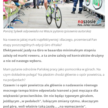
Poniżej Sylwek odpowiada na Wasze pytania (pisownia autorska)
Na rowerze jakiej marki najefektywniej i dlaczego, przemierzał Pan
etapy poszczególnych edycji Giro d’Italia?
Efektywność jazdy na Giro w baaardzo minimalnym stopniu
zależy od marki roweru, a ta znów zależy od kontraktów drużyny
a nie od naszego wyboru.
Mam pytanie odnośnie Pańskiej pracy jako pomocnika w górach. Na
czym dokładnie polega? Na płaskim chodzi głównie o opór powietrza, a
na podjazdach?
Czasem i o opór powietrza ale głównie o nadawanie równego
mocnego tempa które odpowiada Ivanowi a jest męczące dla
większości przeciwników. On nie będąc typowym góralem,
jeżdżącym „w pedałach”, lubiącym zmiany rytmu, skaczącym
pod górę, woli właśnie taką jazdę… „na wymęczenie”.