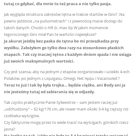
tutaj co gdybać, dla mnie to też praca a nie tylko pasja.
Jak wygląda struktura zakresów tętna w trakcie startów w Giro? .Na
pewno jeździcie „na pulsometrach” i z pewnością macie dostęp do
takich danych. Chodzi o HR śr, max itp W jakim momencie
tegorocznego Giro miał Pan te wartości największe?
Ja akurat jeżdżę bez paska do tętna bo mi przeszkadza przy
wysiłku. Założyłem go tylko dwa razy na stosunkowo płaskich
etapach. Tak czy inaczej tętno z każdym dniem spada i nie osiąga
już swoich maksymalnych wartości.
Czy jest szansa, aby na jednym z etapów zorganizowało i uciekło 4-ech
Polaków, po jednym z Liquigasu, Omegi, Net Appu i Vacansoleil ?
Teraz to już i tak by była trojka… będzie ciężko, ani Body ani ja
nie jesteśmy tutaj od zabierania się w odjazdy.
Tak czysto praktycznie Panie Sylwestrze – sam jestem raczej już
„odchudzony” – 62 kg/176 cm, ale rower mam około 3-4 kg cięższy niż
czołówka wyścigów.
Czy faktycznie mogę przez to wiele tracić na wyścigach, górskich rzecz
jasna?
Na logikę to tak, jakby nie było te 3-4 kg więcej trzeba wciągnąć