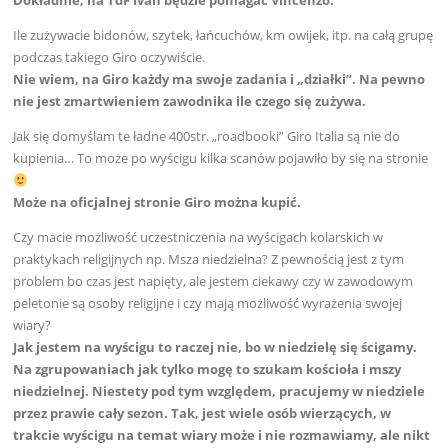
Ile zużywacie bidonów, szytek, łańcuchów, km owijek, itp. na całą grupę
podczas takiego Giro oczywiście.
Nie wiem, na Giro każdy ma swoje zadania i „działki”. Na pewno
nie jest zmartwieniem zawodnika ile czego się zużywa.
Jak się domyślam te ładne 400str. „roadbooki” Giro Italia są nie do
kupienia… To może po wyścigu kilka scanów pojawiło by się na stronie
Może na oficjalnej stronie Giro można kupić.
Czy macie możliwość uczestniczenia na wyścigach kolarskich w
praktykach religijnych np. Msza niedzielna? Z pewnością jest z tym
problem bo czas jest napięty, ale jestem ciekawy czy w zawodowym
peletonie są osoby religijne i czy mają możliwość wyrażenia swojej
wiary?
Jak jestem na wyścigu to raczej nie, bo w niedzielę się ścigamy.
Na zgrupowaniach jak tylko mogę to szukam kościoła i mszy
niedzielnej. Niestety pod tym względem, pracujemy w niedziele
przez prawie cały sezon. Tak, jest wiele osób wierzących, w
trakcie wyścigu na temat wiary może i nie rozmawiamy, ale nikt