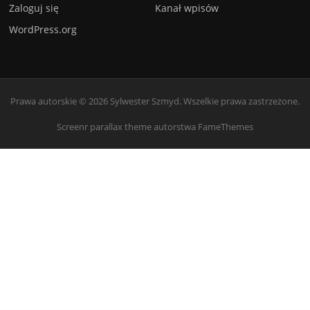
Zaloguj się
Kanał wpisów
WordPress.org
Prawa autorskie © 2026 Sylwester Szmyd. Wszelkie prawa zastrzeżone.
Screenr parallax theme
autorstwa FameThemes