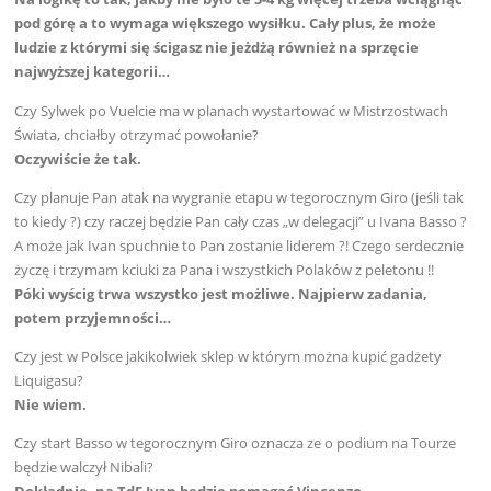
pod górę a to wymaga większego wysiłku. Cały plus, że może
ludzie z którymi się ścigasz nie jeżdżą również na sprzęcie
najwyższej kategorii…
Czy Sylwek po Vuelcie ma w planach wystartować w Mistrzostwach
Świata, chciałby otrzymać powołanie?
Oczywiście że tak.
Czy planuje Pan atak na wygranie etapu w tegorocznym Giro (jeśli tak
to kiedy ?) czy raczej będzie Pan cały czas „w delegacji” u Ivana Basso ?
A może jak Ivan spuchnie to Pan zostanie liderem ?! Czego serdecznie
życzę i trzymam kciuki za Pana i wszystkich Polaków z peletonu !!
Póki wyścig trwa wszystko jest możliwe. Najpierw zadania,
potem przyjemności…
Czy jest w Polsce jakikolwiek sklep w którym można kupić gadżety
Liquigasu?
Nie wiem.
Czy start Basso w tegorocznym Giro oznacza ze o podium na Tourze
będzie walczył Nibali?
Dokładnie, na TdF Ivan będzie pomagać Vincenzo.