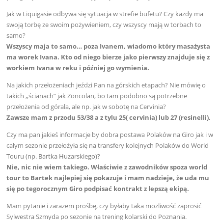
Jak w Liquigasie odbywa się sytuacja w strefie bufetu? Czy każdy ma
swoją torbę ze swoim pożywieniem, czy wszyscy mają w torbach to
samo?
Wszyscy maja to samo… poza Ivanem, wiadomo który masażysta
ma worek Ivana. Kto od niego bierze jako pierwszy znajduje się z
workiem Ivana w reku i później go wymienia.
Na jakich przełożeniach jeździ Pan na górskich etapach? Nie mówię o
takich ,,ścianach” jak Zoncolan, bo tam podobno są potrzebne
przełożenia od górala, ale np. jak w sobotę na Cervinia?
Zawsze mam z przodu 53/38 a z tylu 25( cervinia) lub 27 (resinelli).
Czy ma pan jakieś informacje by dobra postawa Polaków na Giro jak i w
całym sezonie przełożyła się na transfery kolejnych Polaków do World
Touru (np. Bartka Huzarskiego)?
Nie, nic nie wiem takiego. Właściwie z zawodników spoza world
tour to Bartek najlepiej się pokazuje i mam nadzieje, że uda mu
się po tegorocznym Giro podpisać kontrakt z lepszą ekipą.
Mam pytanie i zarazem prośbę, czy byłaby taka możliwość zaprosić
Sylwestra Szmyda po sezonie na trening kolarski do Poznania.