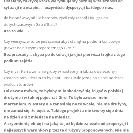
Ustalamy taktykę która weryfikujemy później w zależności od
sytuacji na etapie… i oczywiście dyspozycji każdego z nas.
Ile bidonów wypił i ile batonów zjadł cały zespół Liquigas na
dotychczasowym Giro d’Italia?
Kto to wie… ?
Czy wierzysz w to, że jest szansa abyś stanął na podium końcowym
(nawet najniższym) tegorocznego Giro ??
Bez przesady… chyba po dekoracji jak już pierwsza trojka z tego
podium zejdzie.
Czy myśli Pan o zmianie grupy w następnym lub za dwa sezony i
zostanie tam liderem co by Panu umożliwiło jazdę na siebie podczas
wielkich tourów?
Od dawna mówię, że byłoby miło skończyć się ścigać w polskiej
drużynie i w takiej pojechać Giro. To było zawsze moim
marzeniem. Niestety nie zanosi się na to wcale, nie ma drużyny,
nie zanosi się, że będzie. Takiego projektu nie tworzy się z dnia
na dzień ani z miesiąca na miesiąc.
A czy zmienię ekipę i na jaką to już będzie zależało od propozycji i
najlepszych warunków przez te drużyny proponowanych. Nie ma