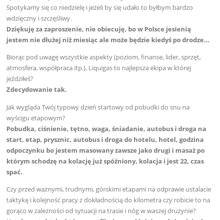
Spotykamy się co niedzielę i jeżeli by się udało to byłbym bardzo
wdzięczny i szczęśliwy.
Dziękuję za zaproszenie, nie obiecuję, bo w Polsce jesienią
jestem nie dłużej niż miesiąc ale może będzie kiedyś po drodze…
Biorąc pod uwagę wszystkie aspekty (poziom, finanse, lider, sprzęt,
atmosfera, współpraca itp.), Liquigas to najlepsza ekipa w której
jeździłeś?
Zdecydowanie tak.
Jak wygląda Twój typowy dzień startowy od pobudki do snu na
wyścigu etapowym?
Pobudka, ciśnienie, tętno, waga, śniadanie, autobus i droga na
start, etap, prysznic, autobus i droga do hotelu, hotel, godzina
odpoczynku bo jestem masowany zawsze jako drugi i masaż po
którym schodzę na kolację już spóźniony, kolacja i jest 22, czas
spać.
Czy przed ważnymi, trudnymi, górskimi etapami na odprawie ustalacie
taktykę i kolejność pracy z dokładnością do kilometra czy robicie to na
gorąco w zależności od sytuacji na trasie i nóg w waszej drużynie?