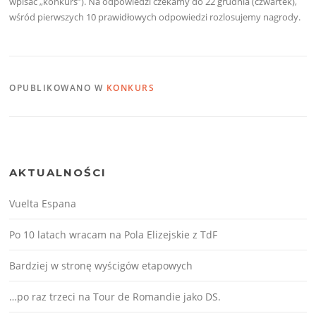
wpisać „konkurs”). Na odpowiedzi czekamy do 22 grudnia (czwartek),
wśród pierwszych 10 prawidłowych odpowiedzi rozlosujemy nagrody.
OPUBLIKOWANO W
KONKURS
AKTUALNOŚCI
Vuelta Espana
Po 10 latach wracam na Pola Elizejskie z TdF
Bardziej w stronę wyścigów etapowych
…po raz trzeci na Tour de Romandie jako DS.