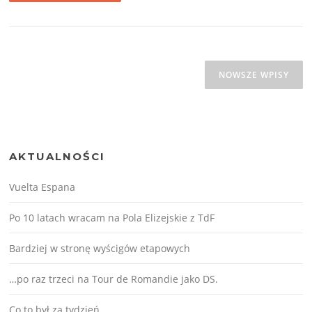
Nawigacja
po
NOWSZE WPISY
wpisach
AKTUALNOŚCI
Vuelta Espana
Po 10 latach wracam na Pola Elizejskie z TdF
Bardziej w stronę wyścigów etapowych
…po raz trzeci na Tour de Romandie jako DS.
Co to był za tydzień