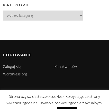
KATEGORIE
Kategorie
LOGOWANIE
Zaloguj się
Kanał wpisów
WordPress.org
Strona używa ciasteczek (cookies). Korzystając ze strony
Prawa autorskie © 2026 Sylwester Szmyd. Wszelkie prawa zastrzeżone.
wyrażasz zgodę na używanie cookies, zgodnie z aktualnymi
Screenr parallax theme
autorstwa FameThemes