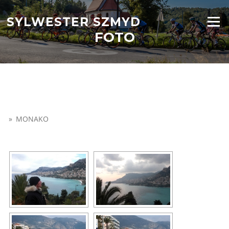
Przejdź
do
SYLWESTER SZMYD
Menu
treści
FOTO
»
MONAKO