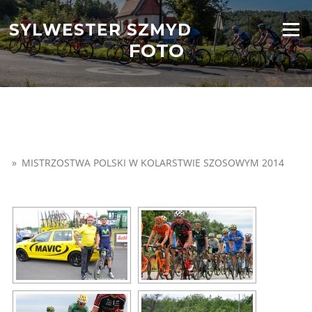
Przejdź
do
SYLWESTER SZMYD
Menu
treści
FOTO
»
MISTRZOSTWA POLSKI W KOLARSTWIE SZOSOWYM 2014