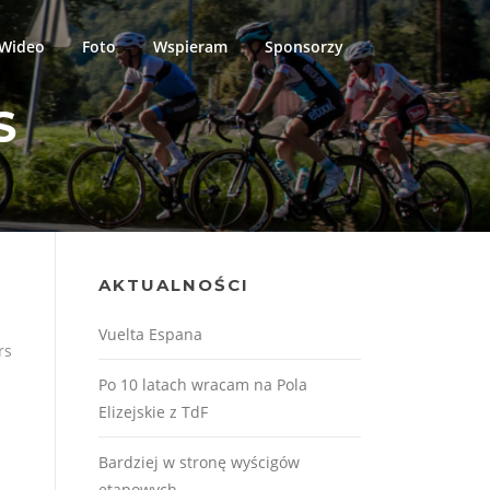
Wideo
Foto
Wspieram
Sponsorzy
S
AKTUALNOŚCI
Vuelta Espana
rs
Po 10 latach wracam na Pola
Elizejskie z TdF
Bardziej w stronę wyścigów
etapowych