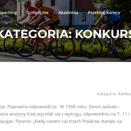
oaching
SzmydLine
Akademia
Przebieg kariery
KATEGORIA:
KONKUR
Kategoria:
Konku
lacje. Poprawna odpowiedź to: W 1996 roku. Zenon Jaskuła –
ie wszyscy trzej wycofali się z wyścigu, odpowiednio na 7, 11 i
quigas. Pytanie: „Kiedy ostatni raz trzech Polaków stanęło na