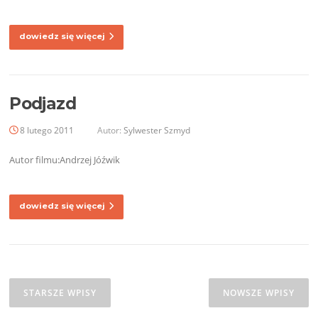
dowiedz się więcej
Podjazd
8 lutego 2011
Autor:
Sylwester Szmyd
Autor filmu:Andrzej Jóźwik
dowiedz się więcej
Nawigacja
po
STARSZE WPISY
NOWSZE WPISY
wpisach