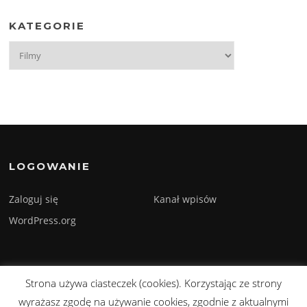
KATEGORIE
Kategorie
LOGOWANIE
Zaloguj się
Kanał wpisów
WordPress.org
Strona używa ciasteczek (cookies). Korzystając ze strony
Prawa autorskie © 2026 Sylwester Szmyd. Wszelkie prawa zastrzeżone.
wyrażasz zgodę na używanie cookies, zgodnie z aktualnymi