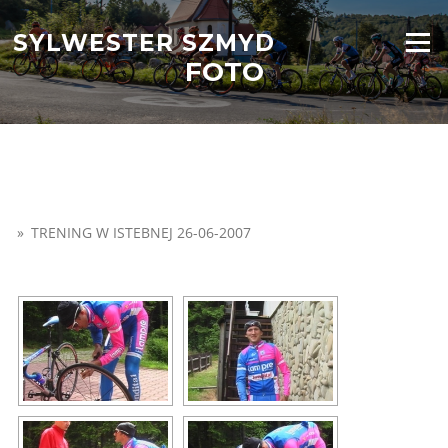
Przejdź
do
SYLWESTER SZMYD
Menu
treści
FOTO
»
TRENING W ISTEBNEJ 26-06-2007