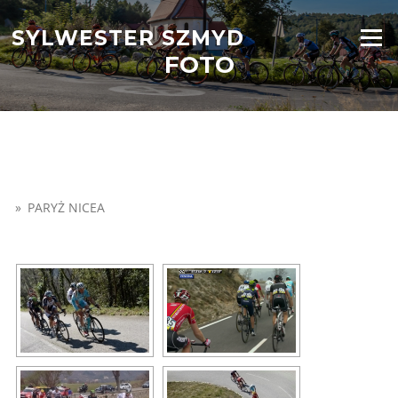
Przejdź
do
SYLWESTER SZMYD
Menu
treści
FOTO
»
PARYŻ NICEA