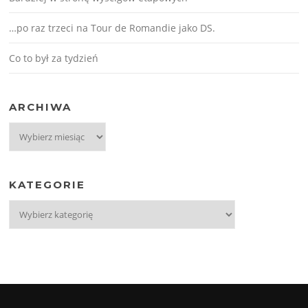
…po raz trzeci na Tour de Romandie jako DS.
Co to był za tydzień
ARCHIWA
Archiwa
KATEGORIE
Kategorie