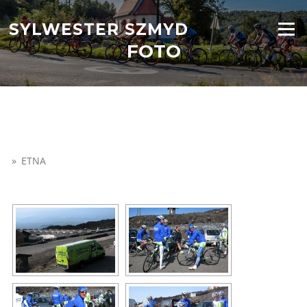
Przejdź
do
SYLWESTER SZMYD
Menu
treści
FOTO
»
ETNA