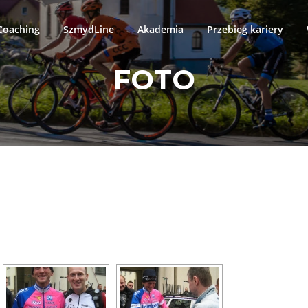
oaching
SzmydLine
Akademia
Przebieg kariery
FOTO