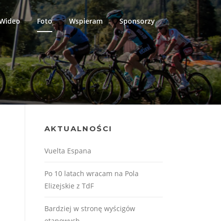
Wideo
Foto
Wspieram
Sponsorzy
AKTUALNOŚCI
Vuelta Espana
Po 10 latach wracam na Pola
Elizejskie z TdF
Bardziej w stronę wyścigów
etapowych