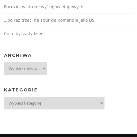
Bardziej w stronę wyścigów etapowych
…po raz trzeci na Tour de Romandie jako DS.
Co to był za tydzień
ARCHIWA
Archiwa
KATEGORIE
Kategorie