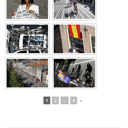
1
2
...
4
►