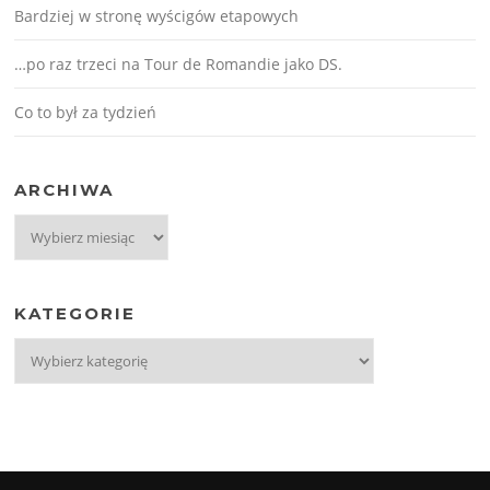
Bardziej w stronę wyścigów etapowych
…po raz trzeci na Tour de Romandie jako DS.
Co to był za tydzień
ARCHIWA
Archiwa
KATEGORIE
Kategorie