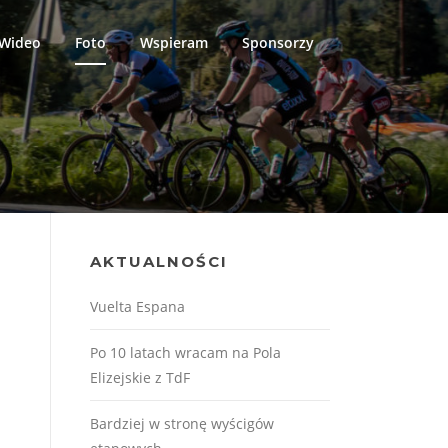
Wideo
Foto
Wspieram
Sponsorzy
AKTUALNOŚCI
Vuelta Espana
Po 10 latach wracam na Pola
Elizejskie z TdF
Bardziej w stronę wyścigów