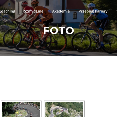
oaching
SzmydLine
Akademia
Przebieg kariery
FOTO