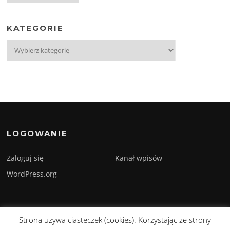
KATEGORIE
Kategorie
LOGOWANIE
Zaloguj się
Kanał wpisów
WordPress.org
Strona używa ciasteczek (cookies). Korzystając ze strony
Prawa autorskie © 2026 Sylwester Szmyd. Wszelkie prawa zastrzeżone.